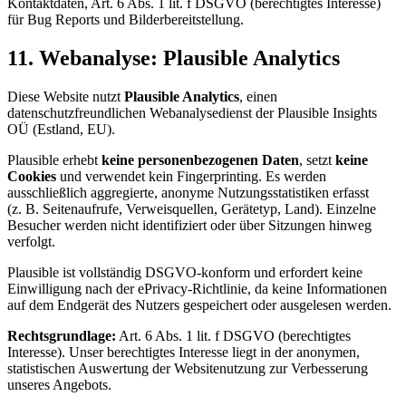
Kontaktdaten, Art. 6 Abs. 1 lit. f DSGVO (berechtigtes Interesse)
für Bug Reports und Bilderbereitstellung.
11. Webanalyse: Plausible Analytics
Diese Website nutzt
Plausible Analytics
, einen
datenschutzfreundlichen Webanalysedienst der Plausible Insights
OÜ (Estland, EU).
Plausible erhebt
keine personenbezogenen Daten
, setzt
keine
Cookies
und verwendet kein Fingerprinting. Es werden
ausschließlich aggregierte, anonyme Nutzungsstatistiken erfasst
(z. B. Seitenaufrufe, Verweisquellen, Gerätetyp, Land). Einzelne
Besucher werden nicht identifiziert oder über Sitzungen hinweg
verfolgt.
Plausible ist vollständig DSGVO-konform und erfordert keine
Einwilligung nach der ePrivacy-Richtlinie, da keine Informationen
auf dem Endgerät des Nutzers gespeichert oder ausgelesen werden.
Rechtsgrundlage:
Art. 6 Abs. 1 lit. f DSGVO (berechtigtes
Interesse). Unser berechtigtes Interesse liegt in der anonymen,
statistischen Auswertung der Websitenutzung zur Verbesserung
unseres Angebots.