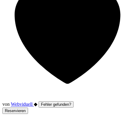
von
Webviduell
◆
Fehler gefunden?
Reservieren