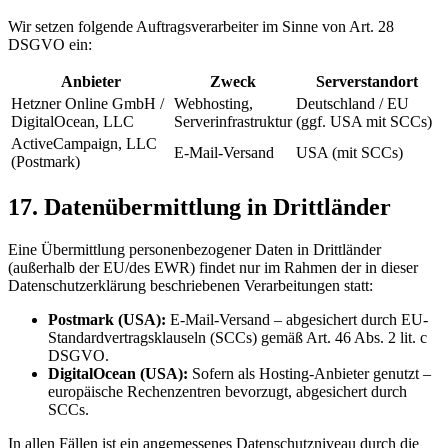
Wir setzen folgende Auftragsverarbeiter im Sinne von Art. 28
DSGVO ein:
Anbieter
Zweck
Serverstandort
Hetzner Online GmbH /
Webhosting,
Deutschland / EU
DigitalOcean, LLC
Serverinfrastruktur
(ggf. USA mit SCCs)
ActiveCampaign, LLC
E-Mail-Versand
USA (mit SCCs)
(Postmark)
17. Datenübermittlung in Drittländer
Eine Übermittlung personenbezogener Daten in Drittländer
(außerhalb der EU/des EWR) findet nur im Rahmen der in dieser
Datenschutzerklärung beschriebenen Verarbeitungen statt:
Postmark (USA):
E-Mail-Versand – abgesichert durch EU-
Standardvertragsklauseln (SCCs) gemäß Art. 46 Abs. 2 lit. c
DSGVO.
DigitalOcean (USA):
Sofern als Hosting-Anbieter genutzt –
europäische Rechenzentren bevorzugt, abgesichert durch
SCCs.
In allen Fällen ist ein angemessenes Datenschutzniveau durch die